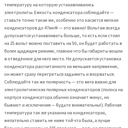
температуру на которую устанавливались
электролиты. Емкость конденсатора соблюдайте —
ставьте точно такие же, особенно это касается мелких
конденсаторов до 47мкФ — это важно! Вольтаж всегда
допускается устанавливать больше, то есть если стоял
на 25 вольт можно поставить на 50, он будет работать в
более щадящем режиме, главное что бы габариты вошли
в отведённое для него место. Не допускается установка
конденсатора рассчитанного на меньшее напряжение,
он может сразу перегреться задымить и взорваться.
Соблюдайте так же полярность — это мега важно для
электролитических полярных конденсаторов (полоса на
корпусе конденсатора обычно означает минус, но
бывают и исключения — будьте внимательны!). Рабочая
температура так же указанна на конденсаторах,
желательно ставить не ниже той что была, а лучше
больше к примеру на 105 градусов — дольше прослужит.