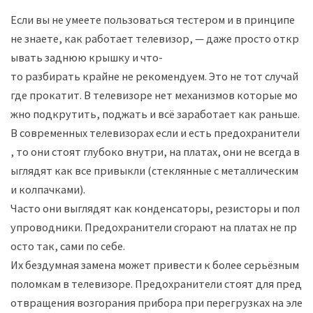
Если
вы
не
умеете
пользоваться
тестером
и
в
принципе
не
знаете
,
как
работает
телевизор,
—
даже
просто
откр
ывать
заднюю
крышку
и
что-
то
разбирать
крайне
не
рекомендуем
.
Это
не
тот
случай
где
прокатит
.
В
телевизоре
нет
механизмов
которые
мо
жно
подкрутить
,
поджать
и
всё
заработает
как
раньше
.
В
современных
телевизорах
если
и
есть
предохранители
,
то
они
стоят
глубоко
внутри
,
на
платах
,
они
не
всегда
в
ыглядят
как
все
привыкли
(
стеклянные
с
металлическим
и
колпачками
).
Ч
асто
они
выглядят
как
конденсаторы,
резисторы
и
пол
упроводники
.
Предохранители
сгорают
на
платах
не
пр
осто
так
,
сами
по
себе.
И
х
бездумная
замена
может
привести
к
более
серьёзным
поломкам
в
телевизоре
.
Предохранители
стоят
для
пред
отвращения
возгорания
прибора
при
перегрузках
на
эле