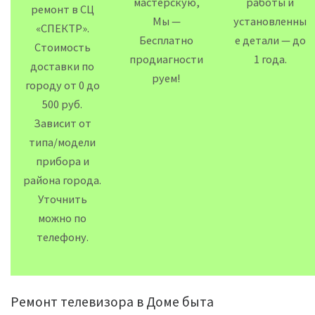
мастерскую,
работы и
ремонт в СЦ
Мы —
установленны
«СПЕКТР».
Бесплатно
е детали — до
Стоимость
продиагности
1 года.
доставки по
руем!
городу от 0 до
500 руб.
Зависит от
типа/модели
прибора и
района города.
Уточнить
можно по
телефону.
Ремонт телевизора в Доме быта