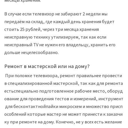
месяцы хранения.
В случае если телевизор не забирают 2 недели мы
передаём на склад, где каждый день хранения будет
стоить 25 рублей, через три месяца хранения
неисправную технику утилизируем, так как если
неисправный TV не нужен его владельцу, хранить его
дольше нецелесообразно.
Ремонт в мастерской или на дому?
При
поломке
телевизора
,
ремонт
правильнее
провести
в
специализированной
мастерской
,
так
как
для
ремонта
есть
специально
подготовленное
рабочее
место
,
оборуд
ование
для
проведения
тестов
и
измерений
,
инструмент
для
бесконтактной
пайки
микросхем
и
множество
присп
особлений
которые
мастер
не
может
принести
к
заказчи
ку
при
ремонте
на
дому
.
Конечно
,
не
у
всех
есть
желание