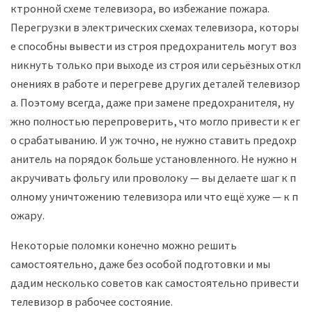
ктронной
схеме
телевизора
,
во
избежание
пожара
.
П
ерегрузки
в
электрических
схемах
телевизора
,
которы
е
способны
вывести
из
строя
предохранитель
могут
воз
никнуть
только
при
выходе
из
строя
или
серьёзных
откл
онениях
в
работе
и
перегреве
других
деталей
телевизор
а
.
Поэтому
всегда
,
даже
при
замене
предохранителя
,
ну
жно
полностью
перепроверить
,
что
могло
привести
к
ег
о
срабатыванию
.
И
уж
точно
,
не
нужно
ставить
предохр
анитель
на
порядок
больше
установленного
.
Не
нужно
н
акручивать
фольгу
или
проволоку
—
вы
делаете
шаг
к
п
олному
уничтожению
телевизора
или
что
ещё
хуже
—
к
п
ожару
.
Некоторые поломки конечно можно решить
самостоятельно, даже без особой подготовки и мы
дадим несколько советов как самостоятельно привести
телевизор в рабочее состояние.