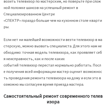
возить
телевизор
по
мастерским
,
но
поверьте
при
слож
ной
поломке
шансов
на
успешный
ремонт в
Специализированном Центре
«СПЕКТР»
гораздо
больше
чем
на
кухонном
столе
кварти
ры
.
Если
нет
ни
малейшей
возможности
везти
телевизор
в
ма
стерскую,
можно
вызвать
специалиста
.
Для
этого
нам
не
обходимо
:
точная
модель
телевизора
,
как
проявляет
себ
я
неисправность
,
как
и
после
каких
событий
телевизор
перестал
нормально
работать
.
Посл
е
получения
всей
информации
мастер
оценит
возможнос
ть
проведения
ремонта
телевизора
на
дому
и
если
это
в
озможно
мы
согласуем
время
приезда
мастера
.
Самостоятельный
ремонт
современного
телев
изора