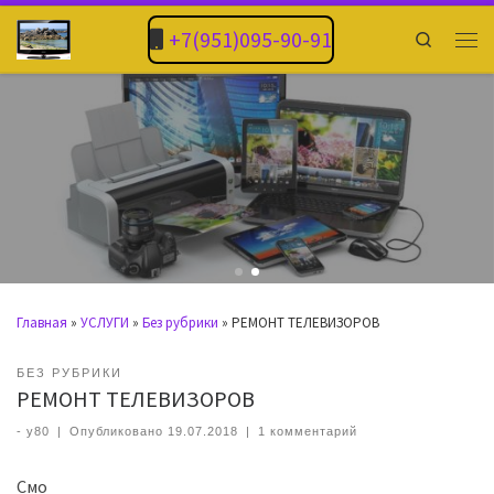
+7(951)095-90-91
Search
Главная
»
УСЛУГИ
»
Без рубрики
»
РЕМОНТ ТЕЛЕВИЗОРОВ
БЕЗ РУБРИКИ
РЕМОНТ ТЕЛЕВИЗОРОВ
-
y80
|
Опубликовано
19.07.2018
|
1 комментарий
Смо