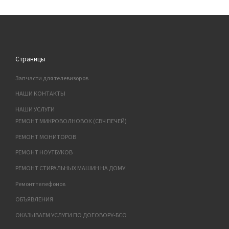
Страницы
Запчасти для телевизоров
НАШИ КОНТАКТЫ
НАШИ УСЛУГИ
РЕМОНТ МИКРОВОЛНОВОК (СВЧ ПЕЧЕЙ)
РЕМОНТ МОНИТОРОВ
РЕМОНТ НОУТБУКОВ
РЕМОНТ СТИРАЛЬНЫХ МАШИН НА ДОМУ
Ремонт телефонов
ОБЪЯВЛЕНИЯ
ОКАЗЫВАЕМ УСЛУГИ ПО ДОГОВОРУ-БСО