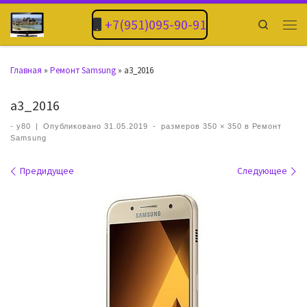
+7(951)095-90-91
Search
Главная
»
Ремонт Samsung
»
a3_2016
a3_2016
-
y80
|
Опубликовано
31.05.2019
-
размеров
350 × 350
в
Ремонт
Samsung
Навигация по изображениям
Предидущее
Следующее