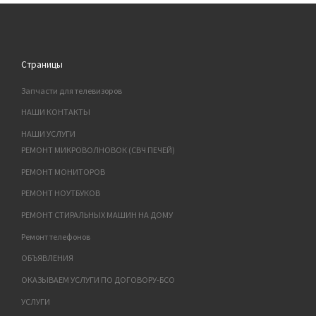
Страницы
Запчасти для телевизоров
НАШИ КОНТАКТЫ
НАШИ УСЛУГИ
РЕМОНТ МИКРОВОЛНОВОК (СВЧ ПЕЧЕЙ)
РЕМОНТ МОНИТОРОВ
РЕМОНТ НОУТБУКОВ
РЕМОНТ СТИРАЛЬНЫХ МАШИН НА ДОМУ
Ремонт телефонов
ОБЪЯВЛЕНИЯ
ОКАЗЫВАЕМ УСЛУГИ ПО ДОГОВОРУ-БСО
УСЛУГИ