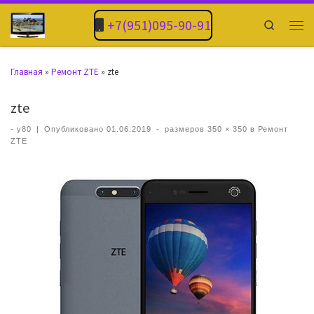
+7(951)095-90-91
Search
Главная
»
Ремонт ZTE
»
zte
zte
-
y80
|
Опубликовано
01.06.2019
-
размеров
350 × 350
в
Ремонт
ZTE
Навигация по изображениям