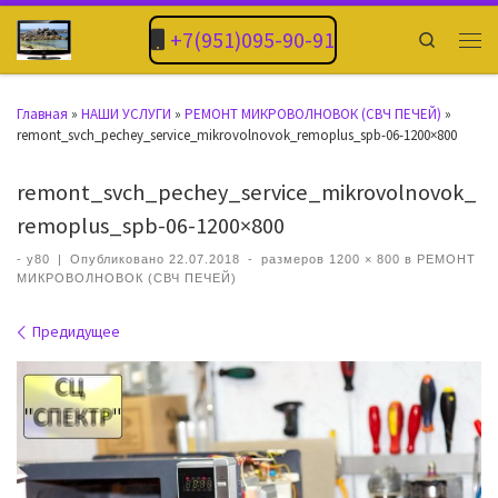
+7(951)095-90-91
Search
Главная
»
НАШИ УСЛУГИ
»
РЕМОНТ МИКРОВОЛНОВОК (СВЧ ПЕЧЕЙ)
»
remont_svch_pechey_service_mikrovolnovok_remoplus_spb-06-1200×800
remont_svch_pechey_service_mikrovolnovok_
remoplus_spb-06-1200×800
-
y80
|
Опубликовано
22.07.2018
-
размеров
1200 × 800
в
РЕМОНТ
МИКРОВОЛНОВОК (СВЧ ПЕЧЕЙ)
Навигация по изображениям
Предидущее