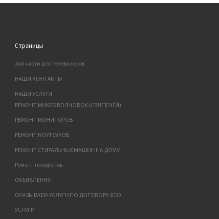
Страницы
Запчасти для телевизоров
НАШИ КОНТАКТЫ
НАШИ УСЛУГИ
РЕМОНТ МИКРОВОЛНОВОК (СВЧ ПЕЧЕЙ)
РЕМОНТ МОНИТОРОВ
РЕМОНТ НОУТБУКОВ
РЕМОНТ СТИРАЛЬНЫХ МАШИН НА ДОМУ
Ремонт телефонов
ОБЪЯВЛЕНИЯ
ОКАЗЫВАЕМ УСЛУГИ ПО ДОГОВОРУ-БСО
УСЛУГИ